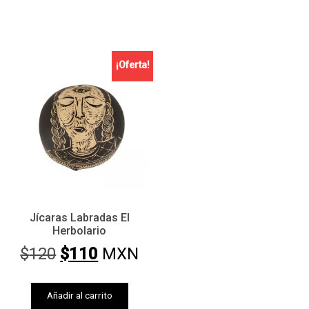
¡Oferta!
Jícaras Labradas El
Herbolario
Original
Current
$
120
$
110
MXN
price
price
was:
is:
Añadir al carrito