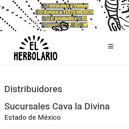
Informes y Ventas
Envios a TODO MÉXICO
0 productos –
$
0
Síguenos:
Distribuidores
Sucursales Cava la Divina
Estado de México