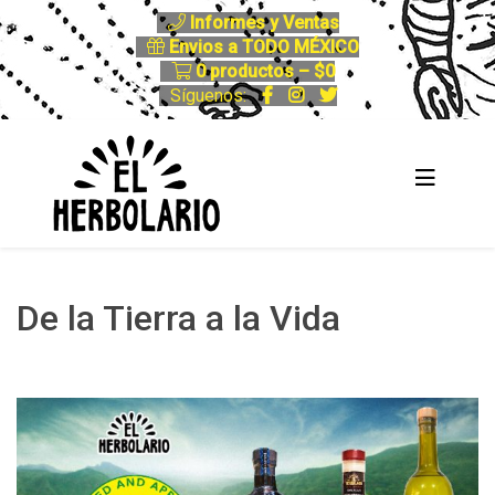
Informes y Ventas
Envios a TODO MÉXICO
0 productos –
$
0
Síguenos:
De la Tierra a la Vida