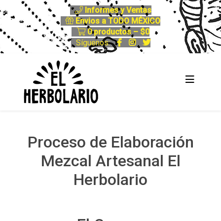
Informes y Ventas
Envios a TODO MÉXICO
0 productos –
$
0
Síguenos:
Proceso de Elaboración
Mezcal Artesanal El
Herbolario