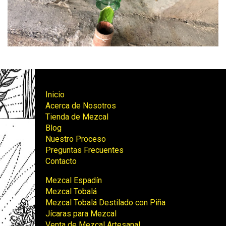
Inicio
Acerca de Nosotros
Tienda de Mezcal
Blog
Nuestro Proceso
Preguntas Frecuentes
Contacto
Mezcal Espadín
Mezcal Tobalá
Mezcal Tobalá Destilado con Piña
Jícaras para Mezcal
Venta de Mezcal Artesanal